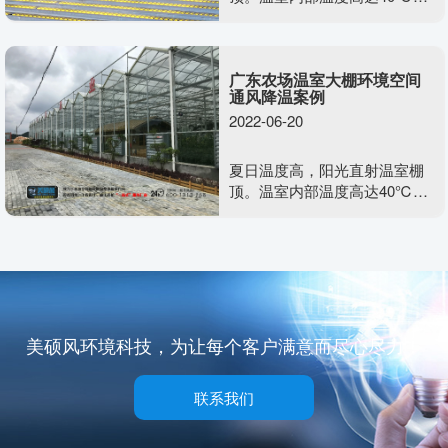
空气干燥不流通，含氧量少，
不利于植物生长发育。需要用
到美硕风整体负压通风系统去
广东农场温室大棚环境空间
解决温室大棚类的闷热难题
通风降温案例
2022-06-20
夏日温度高，阳光直射温室棚
顶。温室内部温度高达40℃，
空气干燥不流通，含氧量少，
不利于植物生长发育。需要用
到美硕风整体负压通风系统去
解决温室大棚类的闷热难题
美硕风环境科技，为让每个客户满意而尽心尽力！
联系我们