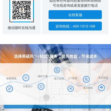
如您有任何疑问想要得到即刻响应
可在线咨询或者直接拨打电话
在线客服
咨询热线：400-1313-168
微信随时在线沟通
选择美硕风“一站式”服务，提升效益，节省成本
确定方案
售后跟踪
上门安装
勘察现场
签订合同
方案设计
项目验收