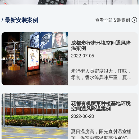
/ 最新安装案例
查看全部安装案例
成都步行街环境空间通风降
温案例
2022-07-05
步行街人员密度很大，汗味，
零食，香水等异味严重，夏日
温度高，行人在闷热露天环境
下，心情会迅速变差，没有消
费欲望与容易发生摩擦。室外
花都有机蔬菜种植基地环境
露天情况下无法安装一般的通
空间通风降温案例
风降温设备。需要什么样的通
2022-06-20
风降温方案效果又好，又不影
响美观度呢？
夏日温度高，阳光直射温室棚
顶。温室内部温度高达40℃，