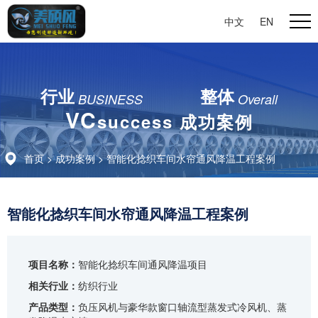
中文
|
EN
行业
整体
BUSINESS
Overall
VC
success 成功案例
首页
>
成功案例
> 智能化捻织车间水帘通风降温工程案例
智能化捻织车间水帘通风降温工程案例
项目名称：
智能化捻织车间通风降温项目
相关行业：
纺织行业
产品类型：
负压风机与豪华款窗口轴流型蒸发式冷风机、蒸