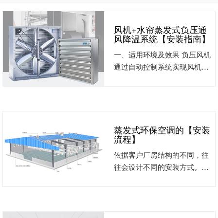
风机+水帘蒸发式负压通
风降温系统【安装指南】
一、适用环境及效果 负压风机
通过自动控制系统实现风机百
叶的自动开启和关闭达到防
尘、防水、美观的效果。噪音
低、风量大、耗电少、降温效
果明显；既可吹风、也可抽
风，质量保证！是厂房等降温
蒸发式环保空调的【安装
流程】
通风的最佳选择。 “美硕风”湿
帘降温是通过蒸发降温的一种
依据客户厂房结构的不同，往
高效经济的降温方式。干热空
往会设计不同的安装方式。冷
气通过水帘进入室内，由于水
风机的通风降温系统分为外部
帘内孔壁均匀布满水膜，这样
主机和室内送风管道两部分。
室外新鲜空气穿过水帘时，水
环保空调的安装方式主要分为
帘上的水会吸收空气中的热量
两种，外墙安装法和屋顶安装